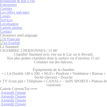
Restaurant & Bar à vin
Entreprises
Curistes
Nécessaire
Les offres spéciales
Loisirs
Les cookies nécessaires permettent au site internet de se
Services
comporter correctement en permettant des fonctionnalités
Localisation
de base telles que les connexions aux zones privées ou la
Galerie photos
navigation sur le site.
Contact
Choisissez une
Language
Il n'y a pas de cookies de ce type.
Français
English
La Standard
Préférences
CHAMBRE 2 PERSONNES | 15 M²
Chambre Standard avec vue sur le Lac ou le Revard.
Les cookies de préférence permettent de sauvegarder les
Nos plus petites chambres dont la surface est d’environ 15 m².
préférences de l'utilisateur pour la prochaine visite. Par
Certaines ont des balcons.
exemple, ils pourraient contenir la langue de l'utilisateur.
Équipements de la chambre
Nom
Fournisseur
Objectif
• 1 Lit Double 140 x 200 • Wi-Fi • Penderie • Ventilateur • Bureau •
Sèche-cheveux • Douche
fb_cookie_law_consent
D-edge
Remember user's
• TV écran plat • Téléphone • CANAL+ – beIN SPORTS • Plateau de
Cookie
consent on Cookies
courtoisie
Consent
and consent
Galerie
Current
/
Tot
•••••
Identifier.
Agrandir l'image
Agrandir l'image
_deCountryResp
D-edge
Remember user's
Agrandir l'image
Cookie
consent on Cookies
Agrandir l'image
Consent
and consent