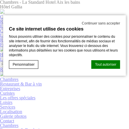
Chambres - La Standard Hotel Aix les bains
Hôtel Gallia
Chambres
Restaurant & bar à vin
Continuer sans accepter
Entreprises
Ce site internet utilise des cookies
Curistes
Loisirs
Nous pouvons utiliser des cookies pour personnaliser le contenu du
Réserver
site internet, afin de fournir des fonctionnalités de médias sociaux et
Français
analyser le trafic du site internet. Vous trouverez ci-dessous des
informations plus détaillées sur les cookies que nous utilisons et leurs
Hôtel Gallia
objectifs.
Les offres spéciales
Galerie photos
Personnaliser
Tout autoriser
Réserver
Chambres
Restaurant & Bar à vin
Déclaration de cookie par
d-edge Macaron CMP
. Dernière mise à
Entreprises
jour: 2025-03-20.
Curistes
Les offres spéciales
Que sont les cookies?
Loisirs
Les cookies sont de petits morceaux d'informations
Services
textuelles qui sont utilisés par le site internet pour améliorer
Localisation
l'expérience utilisateur. Acceptez tous les cookies ou
Galerie photos
choisissez les catégories que vous souhaitez autoriser.
Contact
Chambres
relative aux cookies